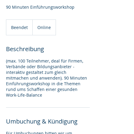
90 Minuten Einführungsworkshop
Beendet
B
Online
e
e
n
Beschreibung
d
e
(max. 100 Teilnehmer, deal für Firmen,
t
Verbände oder Bildungsanbieter -
interaktiv gestaltet zum gleich
mitmachen und anwenden). 90 Minuten
Einführungsworkshop in die Themen
rund ums Schaffen einer gesunden
Work-Life-Balance
Umbuchung & Kündigung
Für Umbuchungen bitten wir um