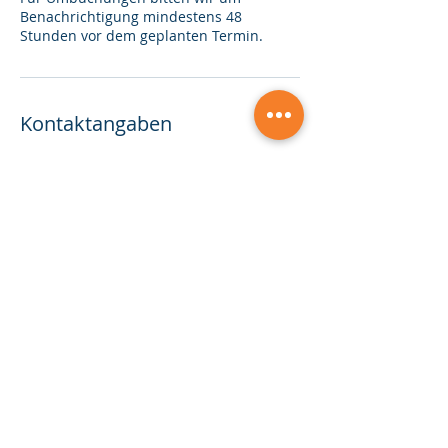
Benachrichtigung mindestens 48
Stunden vor dem geplanten Termin.
Kontaktangaben
0041762832807
monika.keller@3c-keller.com
3C Keller | Consulting, Coaching,
Communication, Brahmsstrasse, Zürich,
Schweiz
© 2026 by
3C Keller. Alle Rechte
vorbehalten.