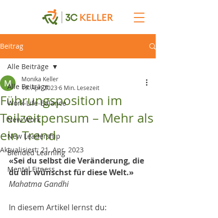
Beitrag
Alle Beiträge
Monika Keller
Alle Beiträge
19. Apr. 2023
6 Min. Lesezeit
Führungsposition im
Work-Life-Balance
Teilzeitpensum – Mehr als
New Work
ein Trend
New Leadership
Aktualisiert:
21. Apr. 2023
Blended Learning
«
Sei du selbst die Veränderung, die 
Mental Fitness
du dir wünschst für diese Welt.
»
Mahatma Gandhi
In diesem Artikel lernst du: